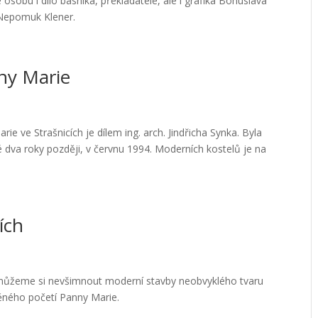
osobu i dílo básníka, překladatele, ale i grafika Bohuslava
 Nepomuk Klener.
ny Marie
 ve Strašnicích je dílem ing. arch. Jindřicha Synka. Byla
 dva roky později, v červnu 1994. Moderních kostelů je na
ích
 nemůžeme si nevšimnout moderní stavby neobvyklého tvaru
ného početí Panny Marie.