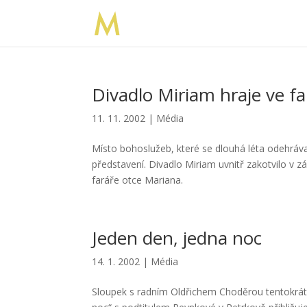
Divadlo Miriam hraje ve fa
11. 11. 2002
|
Média
Místo bohoslužeb, které se dlouhá léta odehrávaly
představení. Divadlo Miriam uvnitř zakotvilo v zá
faráře otce Mariana.
Jeden den, jedna noc
14. 1. 2002
|
Média
Sloupek s radním Oldřichem Choděrou tentokrát o