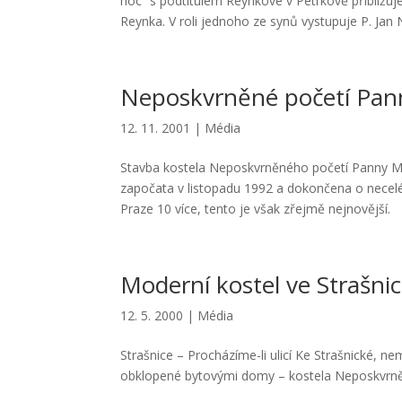
noc“ s podtitulem Reynkové v Petrkově přibližuje 
Reynka. V roli jednoho ze synů vystupuje P. Jan
Neposkvrněné početí Pan
12. 11. 2001
|
Média
Stavba kostela Neposkvrněného početí Panny Marie
započata v listopadu 1992 a dokončena o necelé
Praze 10 více, tento je však zřejmě nejnovější.
Moderní kostel ve Strašnic
12. 5. 2000
|
Média
Strašnice – Procházíme-li ulicí Ke Strašnické,
obklopené bytovými domy – kostela Neposkvrně