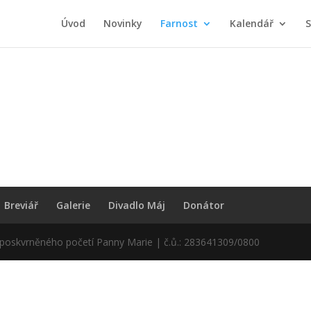
Úvod
Novinky
Farnost
Kalendář
S
Breviář
Galerie
Divadlo Máj
Donátor
eposkvrněného početí Panny Marie | č.ů.: 283641309/0800