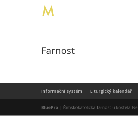
Farnost
Informační systém
Liturgický kalendář
BluePro
| Řimskokatolická farnost u kostela N