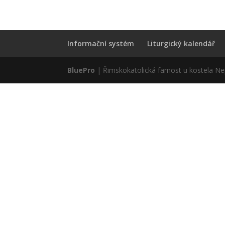
Informační systém
Liturgický kalendář
BluePro
| Řimskokatolická farnost u kostela N