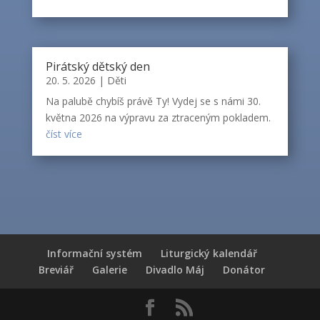
Pirátský dětský den
20. 5. 2026
|
Děti
Na palubě chybíš právě Ty! Vydej se s námi 30.
května 2026 na výpravu za ztraceným pokladem.
číst více
Informační systém
Liturgický kalendář
Breviář
Galerie
Divadlo Máj
Donátor