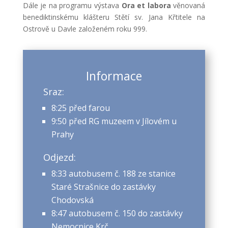
Dále je na programu výstava
Ora et labora
věnovaná
benediktinskému klášteru Stětí sv. Jana Křtitele na
Ostrově u Davle založeném roku 999.
Informace
Sraz:
8:25 před farou
9:50 před RG muzeem v Jílovém u
Prahy
Odjezd:
8:33 autobusem č. 188 ze stanice
Staré Strašnice do zastávky
Chodovská
8:47 autobusem č. 150 do zastávky
Nemocnice Krč