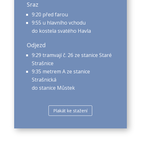
Sraz
9:20 před farou
9:55 u hlavního vchodu
do kostela svatého Havla
Odjezd
9:29 tramvají č. 26 ze stanice Staré
Strašnice
9:35 metrem A ze stanice
Strašnická
do stanice Můstek
Plakát ke stažení