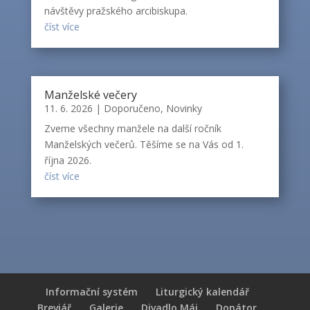
návštěvy pražského arcibiskupa.
číst více
Manželské večery
11. 6. 2026
|
Doporučeno
,
Novinky
Zveme všechny manžele na další ročník
Manželských večerů. Těšíme se na Vás od 1.
října 2026.
číst více
Informační systém
Liturgický kalendář
Breviář
Galerie
Divadlo Máj
Donátor