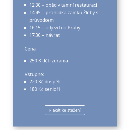
12:30 – oběd v tamní restauraci
14:45 – prohlídka zámku Žleby s
průvodcem
16:15 – odjezd do Prahy
17:30 – návrat
Cena:
250 K děti zdrama
Vstupné:
220 Kč dospělí
180 Kč senioři
Plakát ke stažení