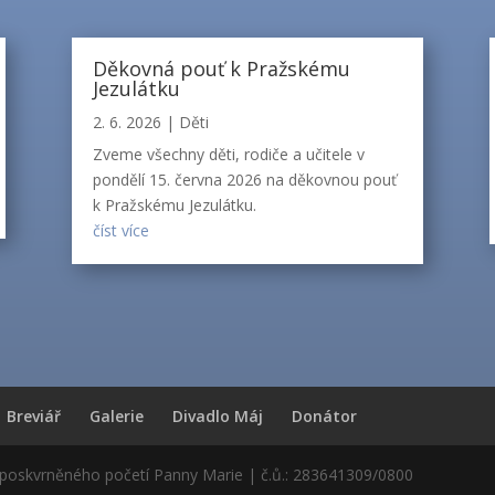
Děkovná pouť k Pražskému
Jezulátku
2. 6. 2026
|
Děti
Zveme všechny děti, rodiče a učitele v
pondělí 15. června 2026 na děkovnou pouť
k Pražskému Jezulátku.
číst více
Breviář
Galerie
Divadlo Máj
Donátor
eposkvrněného početí Panny Marie | č.ů.: 283641309/0800