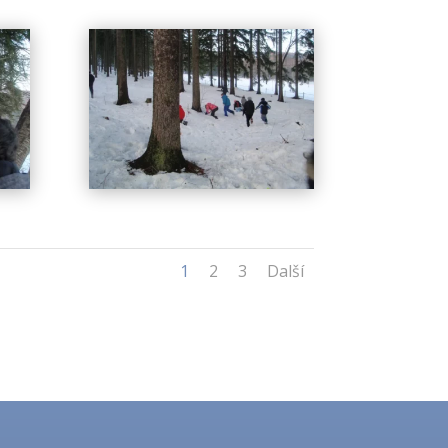
1
2
3
Další