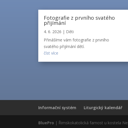
Fotografie z prvního svatého
přijímání
4. 6. 2026
|
Děti
Přinášíme vám fotografie z prvního
svatého přijímání dětí.
číst více
Informační systém
Liturgický kalendář
BluePro
| Řimskokatolická farnost u kostela N