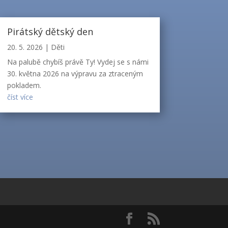
Pirátský dětský den
20. 5. 2026
|
Děti
Na palubě chybíš právě Ty! Vydej se s námi
30. května 2026 na výpravu za ztraceným
pokladem.
číst více