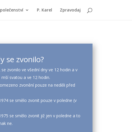
polečenství
P. Karel
Zpravodaj
y se zvonilo?
 se zvonilo ve všední dny ve 12 hodin a v
1 mší svatou a ve 12 hodin.
 omezeno zvonění pouze na neděli před
1974 se smělo zvonit pouze v poledne (v
975 se smělo zvonit již jen v poledne a to
nak ne.