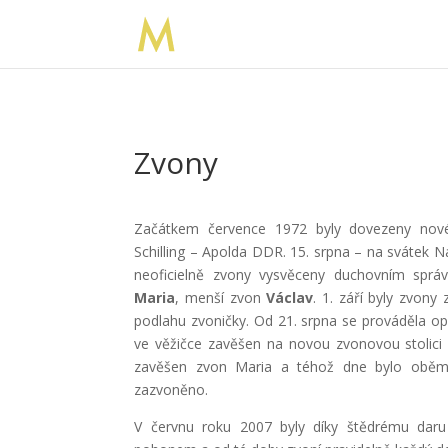
Zvony
Začátkem července 1972 byly dovezeny nov
Schilling – Apolda DDR. 15. srpna – na svátek 
neoficielně zvony vysvěceny duchovním sprá
Maria
, menší zvon
Václav
. 1. září byly zvony
podlahu zvoničky. Od 21. srpna se prováděla opr
ve věžičce zavěšen na novou zvonovou stolici z
zavěšen zvon Maria a téhož dne bylo oběm
zazvoněno.
V červnu roku 2007 byly díky štědrému daru