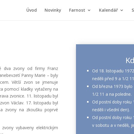
Úvod
Novinky
Farnost
Kalendář
S
Kd
é dva zvony od firmy Franz
Od 18. listopadu 1972
Nanebevzetí Panny Marie – byly
neděli před 9 a 1/2 1
vcem. Větší zvon se jmenuje
Od března 1973 bylo
 za pomocí kladky vytaženy na
1/2 11 a na poledne.
ava zvonice. 11. listopadu byl
Od postní doby roku 
von Václav. 17. listopadu byl
neděli i všední den).
a zvony na zkoušku poprvé
Od postní doby roku 1
v sobotu a v neděli, ji
 zvony vybaveny elektrickým