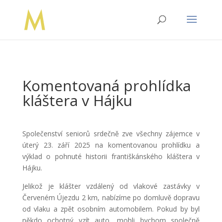
Komentovaná prohlídka
kláštera v Hájku
Společenství seniorů srdečně zve všechny zájemce v
úterý 23. září 2025 na komentovanou prohlídku a
výklad o pohnuté historii františkánského kláštera v
Hájku.
Jelikož je klášter vzdálený od vlakové zastávky v
Červeném Újezdu 2 km, nabízíme po domluvě dopravu
od vlaku a zpět osobním automobilem. Pokud by byl
někdo ochotný vzít auto, mohli bychom společně