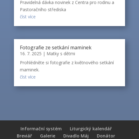
Pravidelná dávka novinek z Centra pro rodinu a
Pastoračního střediska
číst více
Fotografie ze setkání maminek
16. 7. 2025
|
Matky s dětmi
Prohlédněte si fotografie z květnového setkání
maminek.
číst více
Informační systém
Liturgický kalendář
Breviář
Galerie
Divadlo Máj
Donátor