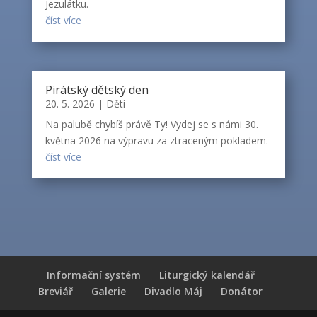
Jezulátku.
číst více
Pirátský dětský den
20. 5. 2026
|
Děti
Na palubě chybíš právě Ty! Vydej se s námi 30.
května 2026 na výpravu za ztraceným pokladem.
číst více
Informační systém
Liturgický kalendář
Breviář
Galerie
Divadlo Máj
Donátor